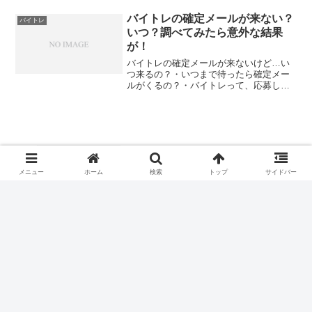
バイトレの確定メールが来ない？
バイトレ
いつ？調べてみたら意外な結果
が！
バイトレの確定メールが来ないけど…い
つ来るの？・いつまで待ったら確定メー
ルがくるの？・バイトレって、応募して
もキャンセルはあるの？・メールがくる
時間がわかればいいんだけど…と、お悩
みではないですか？たしかに、バイトレ
に限らず、ネットの求人サ...
倉庫内作業が暑いから辞めたい？対策方
法5つとそれでも無理な時の対処法
メニュー
ホーム
検索
トップ
サイドバー
バイトレの確定メールが来ない？いつ？
調べてみたら意外な結果が！
コメント