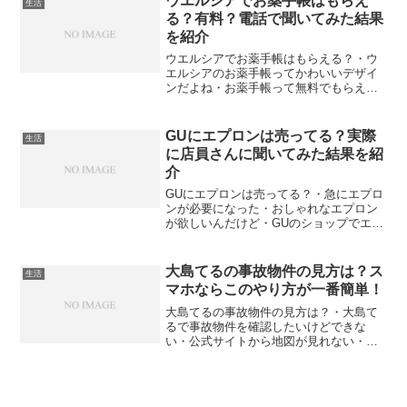
ウエルシアでお薬手帳はもらえ
生活
ったので、交換しようしたけ...
る？有料？電話で聞いてみた結果
を紹介
ウエルシアでお薬手帳はもらえる？・ウ
エルシアのお薬手帳ってかわいいデザイ
ンだよね・お薬手帳って無料でもらえる
の？・そもそもドラッグストアでお薬手
帳ってもらえるの？と、お悩みではない
ですか？私の場合、今までは、・ドラッ
GUにエプロンは売ってる？実際
生活
グストア・調剤薬局を、全...
に店員さんに聞いてみた結果を紹
介
GUにエプロンは売ってる？・急にエプロ
ンが必要になった・おしゃれなエプロン
が欲しいんだけど・GUのショップでエプ
ロンは見かけたことがない…と、お悩み
ではないですか？職場のイベントで、エ
プロンが必要になったんです。となる
大島てるの事故物件の見方は？ス
生活
と、100均で購入した...
マホならこのやり方が一番簡単！
大島てるの事故物件の見方は？・大島て
るで事故物件を確認したいけどできな
い・公式サイトから地図が見れない・大
島てるって、地図サービスは終了した
の？・スマホから事故物件を確認したい
けど…と、お悩みではないですか？事故
物件の情報を掲載している「大...