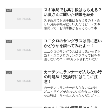
スギ薬局でお薬手帳はもらえる？
生活
店員さんに聞いた結果を紹介
スギ薬局でお薬手帳はもらえるの？・新
しいお薬手帳が欲しいんだけど…・スギ
薬局って、お薬手帳がもらえるって本
当？・かわいいお薬手帳が欲しい…と、
お悩みではないですか？恥ずかしい話で
すが、ちょっと前の私は、・調剤薬局・
ユニクロのサングラスは目に悪い
生活
ドラッグストアを、別のもの...
かどうかを調べてみたよ～！
ユニクロのサングラスは目に悪いって本
当？・ユニクロのサングラスって目を保
護しないの？・UVカットされていないっ
て本当？・コスパは良いけど目に悪いの
はちょっと…と、お悩みではないです
か？ユニクロって聞くと、私の場合、
カーテンにランナーが入らない時
生活
「安くていいもの」ってイメ...
の対処法！交換時にはここに注
意！
カーテンにランナーが入らないんだけ
ど…・サイズが合わないのかな…・前や
った時は、ちゃんと入ったんだけど・フ
ックの部品が違うのかな？と、お悩みで
はないですか？私も過去にあります。カ
ーテンレールのランナーが破損してしま