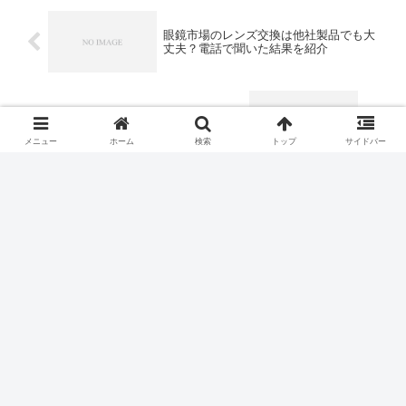
眼鏡市場のレンズ交換は他社製品でも大
丈夫？電話で聞いた結果を紹介
カーテンにランナーが入らない時の対処
法！交換時にはここに注意！
メニュー
ホーム
検索
トップ
サイドバー
コメント
コメントを書き込む
ホーム
生活