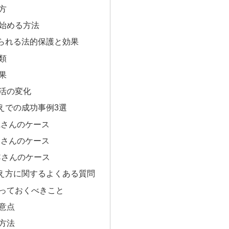
方
始める方法
られる法的保護と効果
類
果
活の変化
えでの成功事例3選
Aさんのケース
Bさんのケース
Cさんのケース
え方に関するよくある質問
っておくべきこと
意点
方法