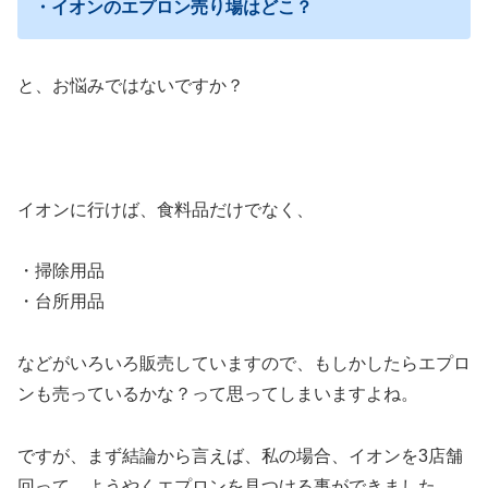
・イオンのエプロン売り場はどこ？
と、お悩みではないですか？
イオンに行けば、食料品だけでなく、
・掃除用品
・台所用品
などがいろいろ販売していますので、もしかしたらエプロ
ンも売っているかな？って思ってしまいますよね。
ですが、まず結論から言えば、私の場合、イオンを3店舗
回って、ようやくエプロンを見つける事ができました。