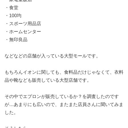
・食堂
・100均
・スポーツ用品店
・ホームセンター
・無印良品
などなどの店舗が入っている大型モールです。
もちろんイオンに関しても、食料品だけじゃなくて、衣料
品や靴なども販売している大型店舗です。
その中でエプロンが販売しているか？を調査したのです
が…あまりにも広いので、またまた店員さんに聞いてみま
した。