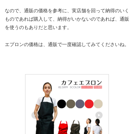
なので、通販の価格を参考に、実店舗を回って納得のいく
ものであれば購入して、納得がいかないのであれば、通販
を使うのもありだと思います。
エプロンの価格は、通販で一度確認してみてくださいね。