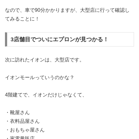
なので、車で90分かかりますが、大型店に行って確認し
てみることに！
3店舗目でついにエプロンが見つかる！
次に訪れたイオンは、大型店です。
イオンモールっていうのかな？
4階建てで、イオンだけじゃなくて、
・靴屋さん
・衣料品屋さん
・おもちゃ屋さん
・家電量販店