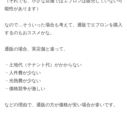
（それでも、小さな店舗ではエプロンは販売していない可
能性があります）
なので…そういった場合も考えて、通販でエプロンを購入
するのもおススメかな。
通販の場合、実店舗と違って、
・土地代（テナント代）がかからない
・人件費が少ない
・光熱費が少ない
・価格競争が激しい
などの理由で、通販の方が価格が安い場合が多いです。