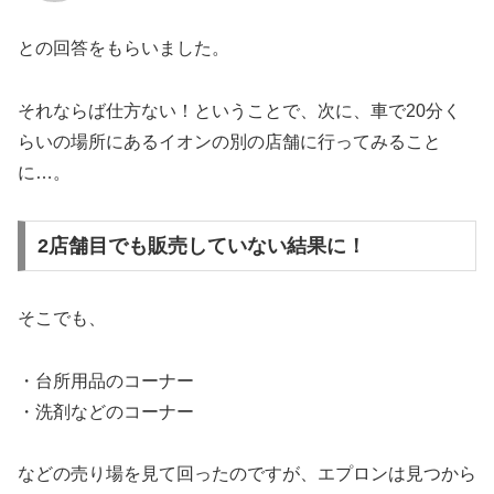
との回答をもらいました。
それならば仕方ない！ということで、次に、車で20分く
らいの場所にあるイオンの別の店舗に行ってみること
に…。
2店舗目でも販売していない結果に！
そこでも、
・台所用品のコーナー
・洗剤などのコーナー
などの売り場を見て回ったのですが、エプロンは見つから