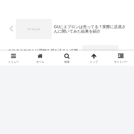
はちょっと…と、お悩みではないです
か？ユニクロって聞くと、私の場合、
「安くていいもの」ってイメ...
GUにエプロンは売ってる？実際に店員さ
んに聞いてみた結果を紹介
クロネコヤマトに荷物を持ち込みして梱
包してもらうのは可能？調べてみた結果
を紹介
メニュー
ホーム
検索
トップ
サイドバー
コメント
コメントを書き込む
ホーム
生活