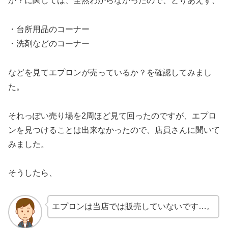
か？に関しては、全然わからなかったので、とりあえず、
・台所用品のコーナー
・洗剤などのコーナー
などを見てエプロンが売っているか？を確認してみまし
た。
それっぽい売り場を2周ほど見て回ったのですが、エプロ
ンを見つけることは出来なかったので、店員さんに聞いて
みました。
そうしたら、
エプロンは当店では販売していないです…。