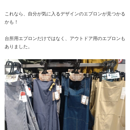
これなら、自分が気に入るデザインのエプロンが見つかる
かも！
台所用エプロンだけではなく、アウトドア用のエプロンも
ありました。