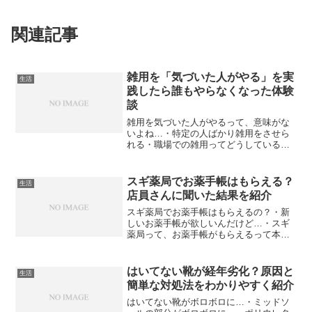
関連記事
雑用を「気づいた人がやる」を実
生活
践したら誰もやらなくなった体験
談
雑用を気づいた人がやるって、意味がな
いよね…・特定の人ばかり雑用をさせら
れる・職場での雑用ってどうしている
の？・雑用しても給料が変わらないか
ら…と、お悩みではないですか？ここか
らは、私が実際に体験した話ですが…以
スギ薬局でお薬手帳はもらえる？
生活
前勤めていた会社で、「雑用は...
店員さんに聞いた結果を紹介
スギ薬局でお薬手帳はもらえるの？・新
しいお薬手帳が欲しいんだけど…・スギ
薬局って、お薬手帳がもらえるって本
当？・かわいいお薬手帳が欲しい…と、
お悩みではないですか？恥ずかしい話で
すが、ちょっと前の私は、・調剤薬局・
はいてない靴が経年劣化？原因と
生活
ドラッグストアを、別のもの...
簡単な対処法をわかりやすく紹介
はいてない靴がボロボロに…・ミッドソ