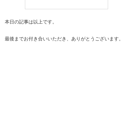
本日の記事は以上です。
最後までお付き合いいただき、ありがとうございます。